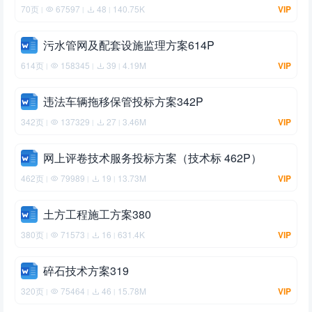
70页
67597
48
140.75K
VIP
|
|
|
污水管网及配套设施监理方案614P
614页
158345
39
4.19M
VIP
|
|
|
违法车辆拖移保管投标方案342P
342页
137329
27
3.46M
VIP
|
|
|
网上评卷技术服务投标方案（技术标 462P）
462页
79989
19
13.73M
VIP
|
|
|
土方工程施工方案380
380页
71573
16
631.4K
VIP
|
|
|
碎石技术方案319
320页
75464
46
15.78M
VIP
|
|
|