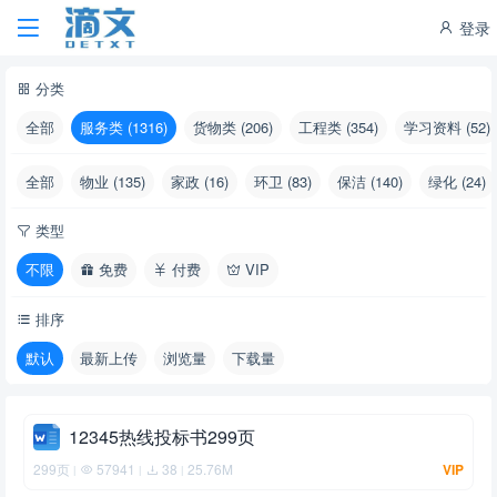
登录
分类
全部
服务类 (1316)
货物类 (206)
工程类 (354)
学习资料 (52)
全部
物业 (135)
家政 (16)
环卫 (83)
保洁 (140)
绿化 (24)
类型
不限
免费
付费
VIP
排序
默认
最新上传
浏览量
下载量
12345热线投标书299页
299页
57941
38
25.76M
VIP
|
|
|