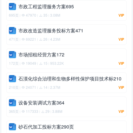
市政工程监理服务方案695
695页
47970
35
3.08M
VIP
|
|
|
市政改造监理服务投标方案471
471页
69221
26
4.23M
VIP
|
|
|
市场招租经营方案172
172页
19049
15
953.22K
VIP
|
|
|
石漠化综合治理和生物多样性保护项目技术标210
210页
24071
14
2.37M
VIP
|
|
|
设备安装调试方案364
365页
117333
29
3.88M
VIP
|
|
|
砂石代加工投标方案290页