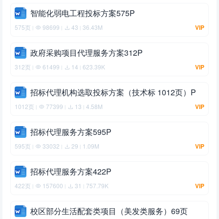
智能化弱电工程投标方案575P
575页
98699
43
36.43M
VIP
|
|
|
政府采购项目代理服务方案312P
312页
61499
14
623.39K
VIP
|
|
|
招标代理机构选取投标方案（技术标 1012页）P
1012页
77399
13
4.58M
VIP
|
|
|
招标代理服务方案595P
595页
33032
29
1.09M
VIP
|
|
|
招标代理服务方案422P
422页
157600
31
757.79K
VIP
|
|
|
校区部分生活配套类项目（美发类服务）69页