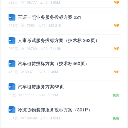
288页
108777
46
3.85M
VIP
|
|
|
三证一照业务服务投标方案 221
221页
17953
20
435.31K
VIP
|
|
|
人事考试服务投标方案（技术标 263页）
263页
128769
39
711.5K
VIP
|
|
|
汽车租赁投标方案（技术标460页）
460页
39371
26
2.48M
VIP
|
|
|
汽车租赁服务方案66页
66页
111111
47
2.12M
免费
|
|
|
冷冻货物装卸服务投标方案（301P）
301页
108499
17
4.02M
免费
|
|
|