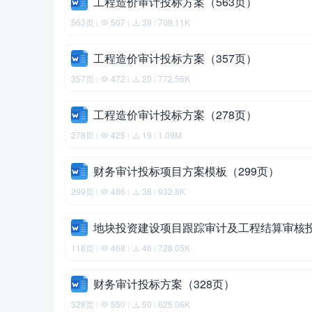
工程造价审计投标方案（563页）
563页
507
39
709.11K
|
|
|
工程造价审计投标方案（357页）
357页
472
20
772.56K
|
|
|
工程造价审计投标方案（278页）
278页
425
19
1.09M
|
|
|
财务审计投标项目方案模板（299页）
299页
486
38
932.8K
|
|
|
地块投资建设项目跟踪审计及工程结算审核投
118页
468
46
728.05K
|
|
|
财务审计投标方案（328页）
328页
550
50
625.06K
|
|
|