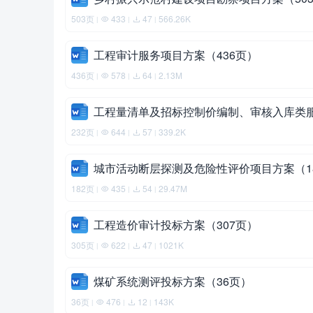
503页
433
47
566.26K
|
|
|
工程审计服务项目方案（436页）
436页
578
64
2.13M
|
|
|
工程量清单及招标控制价编制、审核入库类服
232页
644
57
339.2K
|
|
|
城市活动断层探测及危险性评价项目方案（1
182页
435
54
29.47M
|
|
|
工程造价审计投标方案（307页）
305页
622
47
1021K
|
|
|
煤矿系统测评投标方案（36页）
36页
476
12
143K
|
|
|