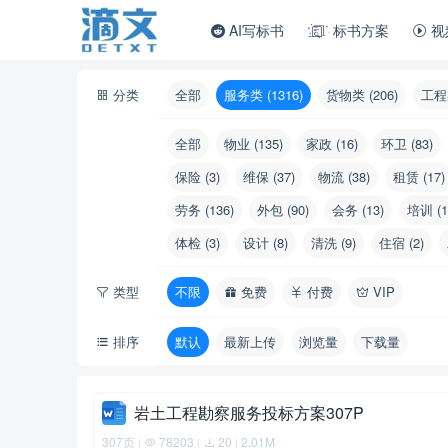
AI写标书
标书方案
视
分类
全部
服务类 (1316)
货物类 (206)
工程类
全部
物业 (135)
家政 (16)
环卫 (83)
保险 (3)
维保 (37)
物流 (38)
租赁 (17)
劳务 (136)
外包 (90)
会务 (13)
培训 (1
体检 (3)
设计 (8)
清洗 (9)
住宿 (2)
类型
不限
免费
付费
VIP
排序
默认
最新上传
浏览量
下载量
岩土工程勘察服务投标方案307P
307页
78203
20
2.01M
|
|
|