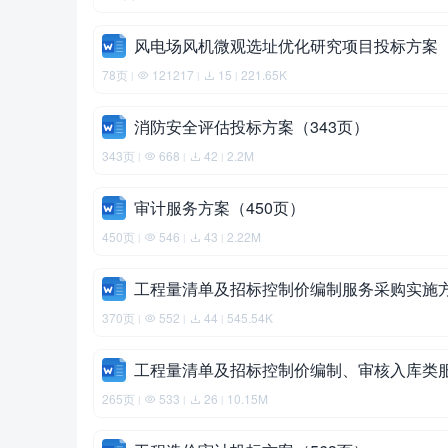
风电场风机微观选址优化研究项目投标方案（
78页
121217
15
221.65K
|
|
|
消防安全评估投标方案（343页）
343页
668
42
2.2M
|
|
|
审计服务方案（450页）
450页
546
43
2.22M
|
|
|
工程量清单及招标控制价编制服务采购实施方
370页
552
44
545.54K
|
|
|
工程量清单及招标控制价编制、审核入库类服
265页
533
26
10.15M
|
|
|