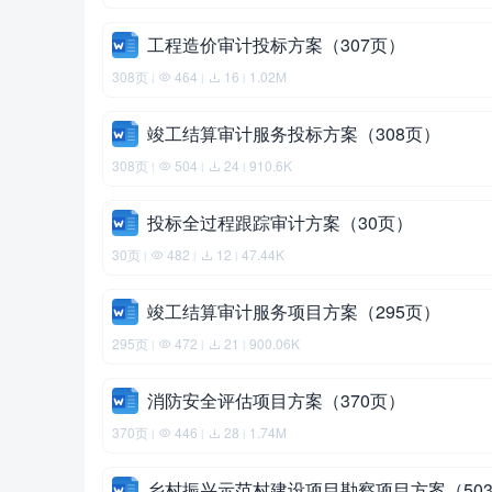
工程造价审计投标方案（307页）
308页
464
16
1.02M
|
|
|
竣工结算审计服务投标方案（308页）
308页
504
24
910.6K
|
|
|
投标全过程跟踪审计方案（30页）
30页
482
12
47.44K
|
|
|
竣工结算审计服务项目方案（295页）
295页
472
21
900.06K
|
|
|
消防安全评估项目方案（370页）
370页
446
28
1.74M
|
|
|
乡村振兴示范村建设项目勘察项目方案（50