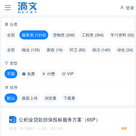
登录
分类
全部
服务类 (1316)
货物类 (206)
工程类 (354)
学习资料 (52)
全部
物业 (135)
家政 (16)
环卫 (83)
保洁 (140)
绿化 (24)
类型
不限
免费
付费
VIP
排序
默认
最新上传
浏览量
下载量
公积金贷款担保投标服务方案（65P）
65页
78887
30
122.32K
VIP
|
|
|