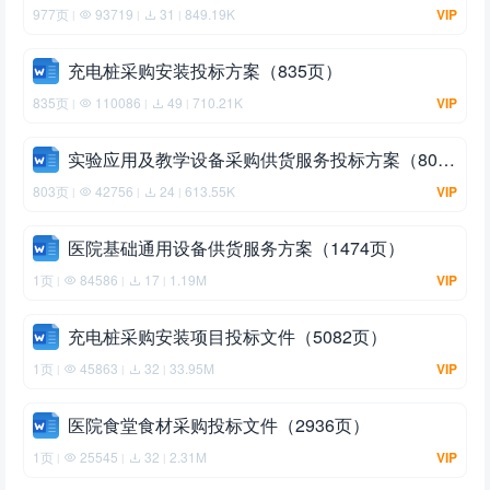
977页
93719
31
849.19K
VIP
|
|
|
充电桩采购安装投标方案（835页）
835页
110086
49
710.21K
VIP
|
|
|
实验应用及教学设备采购供货服务投标方案（803页）
803页
42756
24
613.55K
VIP
|
|
|
医院基础通用设备供货服务方案（1474页）
1页
84586
17
1.19M
VIP
|
|
|
充电桩采购安装项目投标文件（5082页）
1页
45863
32
33.95M
VIP
|
|
|
医院食堂食材采购投标文件（2936页）
1页
25545
32
2.31M
VIP
|
|
|