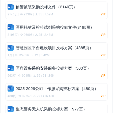
辅警被装采购投标文件（2140页）
2140页
93389
35
1.52M
VIP
|
|
|
医用耗材及检验试剂采购投标文件(3195页)
3195页
96095
25
2.48M
VIP
|
|
|
智慧园区平台建设项目投标方案（4385页）
1页
124526
21
3.42M
VIP
|
|
|
医疗设备采购安装服务投标方案（563页）
563页
90458
36
541.89K
VIP
|
|
|
2025-2026公司工作服采购投标方案（480页）
480页
37757
27
416.15K
VIP
|
|
|
生态警务无人机采购投标方案（977页）