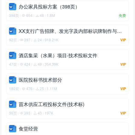
办公家具投标方案（398页）
398页
654
48
1.8M
免费
|
|
|
XX支行广告招牌、发光字及内部标识牌制作与安装工程项目
92页
397
24
918.21K
VIP
|
|
|
酒店集采（水果）项目-技术投标文件
47页
424
49
354.39K
VIP
|
|
|
医院投标书技术部分
180页
476
25
1.11M
VIP
|
|
|
苗木供应工程投标文件(技术标)
36页
393
43
197K
VIP
|
|
|
食堂经营