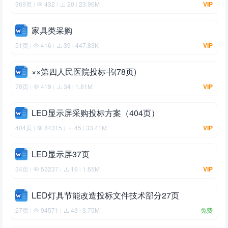
369页
432
20
23.96M
VIP
|
|
|
家具类采购
51页
416
39
447.83K
VIP
|
|
|
××第四人民医院投标书(78页)
78页
419
34
1.81M
VIP
|
|
|
LED显示屏采购投标方案（404页）
404页
84315
45
33.41M
VIP
|
|
|
LED显示屏37页
34页
53237
19
1.65M
VIP
|
|
|
LED灯具节能改造投标文件技术部分27页
27页
94571
43
3.75M
免费
|
|
|