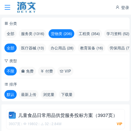
登录
分类
全部
服务类 (1316)
货物类 (206)
工程类 (354)
学习资料 (52)
全部
医疗器械 (13)
办公用品 (28)
教育装备 (16)
劳保用品 (7)
类型
不限
免费
付费
VIP
排序
默认
最新上传
浏览量
下载量
儿童食品日常用品供货服务投标方案（3937页）
3937页
19802
32
2.84M
VIP
|
|
|