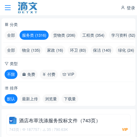
登录
分类
全部
服务类 (1316)
货物类 (206)
工程类 (354)
学习资料 (52)
全部
物业 (135)
家政 (16)
环卫 (83)
保洁 (140)
绿化 (24)
类型
不限
免费
付费
VIP
排序
默认
最新上传
浏览量
下载量
酒店布草洗涤服务投标文件（743页）
743页
187757
35
790.63K
VIP
|
|
|