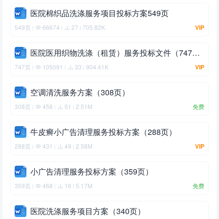
医院棉织品洗涤服务项目投标方案549页
549页
66674
27
705.82K
VIP
|
|
|
医院医用织物洗涤（租赁）服务投标文件（747页）
747页
105091
33
904.41K
VIP
|
|
|
空调清洗服务方案（308页）
308页
458
51
2.51M
免费
|
|
|
牛皮癣小广告清理服务投标方案（288页）
288页
431
49
2.58M
VIP
|
|
|
小广告清理服务投标方案（359页）
359页
468
16
5.17M
免费
|
|
|
医院洗涤服务项目方案（340页）