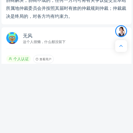
七 项目7 八 项目8 九 项目9 十 项目10 备注：投标人按照《商务评审
所属地仲裁委员会并按照其届时有效的仲裁规则仲裁；仲裁裁
标准表》编制此表。投标人填写指标值或评分项及其在投标文件位置
决是终局的，对各方均有约束力。
页码，投标人不得虚报、瞒报、漏报或虚假承诺。 注：编制此索引表
是为了方便评委评审投标文件，对投标人有利。 目 录 资格证明文件
无风
索引表 1 商务评审索引表 2 第一章、投标函及价格文件 1 一、投标
这个人很懒，什么都没留下
函 1 二、开标一览表 3 三、投标分项报价表 4 第二章、响应偏离表 5
一、商务条款偏离表 5 二、技术/ 服务要求响应偏离表 6 第三章、投
加入资源篮
下载
收藏
喜欢
标人资格证明文件 7 一、营业执照 7 二、经营许可证 8 三、法定代
个人认证
查看用户
表人资格证明 9 四、法定代表人授权书 10 五、无重大犯罪记录声明
该文档于
2年之前
上传
11 六、 中国政府采购网信用信息记录 12 七、 信用中国网站查询无
不良信用信息记录 13 八、中国裁判文书网查询无行贿犯罪信息记录
14 九、国家企业信用信息公示系统信息记录 15 十、中国执行信息公
开网 16 十一、投标人的资信证明 17 财务报告 17 十二、中小微企业
声明函 18 十三、 缴纳税收和社保资金证明 19 十四、近三年类似服
推荐文档
务重点业绩 20 十五、获国优、部优等荣
党校餐厅后勤综合管理服务投标文件（4660页）