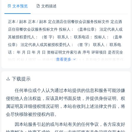
文本预览
文档描述
正本 / 副本 正本 / 副本 定点酒店住宿餐饮会议服务投标文件 定点酒
店住宿餐饮会议服务投标文件 投标人： （盖单位章） 法定代表人或
其被授权委托人： （签 字） 联系人： 联系电话： 投标人： （盖单
位章） 法定代表人或其被授权委托人： （签 字） 联系人： 联系电
话： 年 月 日 年 月 日 资格证明文件索引表 序号 评审项目 是否完全
查看更多
响应 投标人填写 一 资格性审查内容 响应 1 1.具有独立承担民事责任
的能力 。 P 7 响应 2 2.具有良好的商业信誉和健全的财务会计制度
。 P 17 响应 3 3.具有履行合同所必需的设备和专业技术能力。 响应
下载提示
4.有依法缴纳税收和社会保障资金的良好记录 。 P 19 响应 5.投标人
任何单位或个人认为通过本站提供的信息和服务可能涉嫌
须提供投标截止时间前3年在经营活动中没有重大违法记录及重大质
侵犯他人合法权益，应该及时书面反馈，并提供身份证明、权
量安全事故的书面声明。 响应 响应 响应 响应 响应 响应 二 符合性
属证明及详细侵权情况证明，本站在收到上述法律文件后，将
审查内容 1 2 注：编制此索引表是为了方便评委评审投标文件，对投
标人有利。 商务评审索引表 序号 评审 项目 计分模型 标准分值 指标
会尽快移除被控侵权内容。
值或评分项 投标人填写 投标文件位置页码 合 计 一 项目1 1 指标1 2
因本站服务引起的或与本站有关的任何争议，各方应友好
指标2 3 指标3 二 项目2 1 指标 三 项目3 四 项目4 五 项目5 六 项目6
协商解决；协商不成的，任何一方均可将有关争议提交至本站