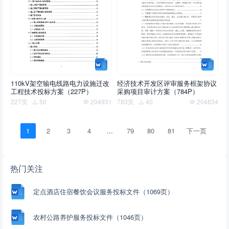
110kV架空输电线路电力设施迁改
经济技术开发区评审服务框架协议
工程技术投标方案（227P）
采购项目审计方案（784P）
227页
50
204931
783页
40
204834
1
2
3
4
...
79
80
81
下一页
热门关注
定点酒店住宿餐饮会议服务投标文件（1069页）
农村公路养护服务投标文件（1046页）