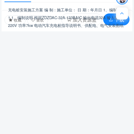
充电桩安装施工方案 编 制 : 施工单位： 日 期：年月日 1、编制说明
1.1、编制说明 根据ZDZDAC-32A-133BAIC 输出电流32A 输入电压
加入资源篮
下载
收藏
喜欢
220V 功率7kw 电动汽车充电桩指导说明书、供配电、电气安装图纸
的设计编制。 1.2、编制依据 中华人民共和国颁布的现行安装工程施
工的有关规范、规程及验收标准、所执行规范主要目录如下：
查看更多
GB50045 《低压配电设计规范》 GB50194 《建设工程施工现场供用
电安全规范》 GB50055 《 通用用电设备配电设计规范 》 GB5005 2
《 供配电系统设计规范 》 GB50150《电气装置安装工程电气设备交
下载提示
接试验标准》 GB50168-2006《电缆线路施工及验收规范-国标》 GB
任何单位或个人认为通过本站提供的信息和服务可能涉嫌
50254 《 电气装置安装工程低压电器施工及验收规范 》
侵犯他人合法权益，应该及时书面反馈，并提供身份证明、权
GB50303《建筑电气工程施工质量验收规范》 JGJ46 《 施工现场 临
属证明及详细侵权情况证明，本站在收到上述法律文件后，将
时用电规范 安全技术规范 》 JGJ59 《 建筑施工安全检查标准 》
1.3、编制原则 在本施工方案编制前、专业技术人员现场勘察了用户
会尽快移除被控侵权内容。
的停车位及周边实际状况。并与物业、用户就电源接入、电缆敷设、
因本站服务引起的或与本站有关的任何争议，各方应友好
充电桩安装位置进行充分交流。针对本工程现场施工的特殊性，编制
协商解决；协商不成的，任何一方均可将有关争议提交至本站
了详细的安装设计、施工实施方案和项目质量控制与计划，作为本工
所属地仲裁委员会并按照其届时有效的仲裁规则仲裁；仲裁裁