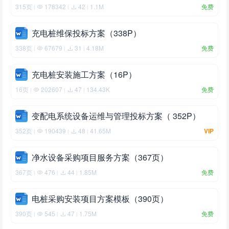
315页
178342
42
1.1M
免费
|
|
|
充电桩维保投标方案（338P）
338页
67679
31
4.18M
免费
|
|
|
充电桩安装施工方案（16P）
16页
202607
47
134.43K
免费
|
|
|
变配电系统设备运维与管理投标方案（ 352P）
352页
190439
48
41.65M
VIP
|
|
|
净水设备采购项目服务方案（367页）
367页
476
44
1.85M
免费
|
|
|
电桩采购安装项目方案模板（390页）
390页
545
47
1.75M
免费
|
|
|