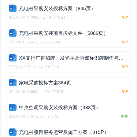
充电桩采购安装投标方案（835页）
835页
110086
49
710.21K
VIP
|
|
|
充电桩采购安装项目投标文件（5082页）
1页
45863
32
33.95M
VIP
|
|
|
XX支行广告招牌、发光字及内部标识牌制作与安装工程项目
92页
397
24
918.21K
VIP
|
|
|
家电采购投标方案364页
364页
83663
50
22.57M
VIP
|
|
|
中央空调采购安装投标方案（388页）
388页
510
37
3.35M
免费
|
|
|
充电桩项目服务运营及施工方案（315P）