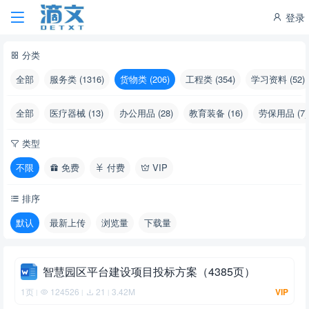
登录
分类
全部
服务类 (1316)
货物类 (206)
工程类 (354)
学习资料 (52)
全部
医疗器械 (13)
办公用品 (28)
教育装备 (16)
劳保用品 (7)
类型
不限
免费
付费
VIP
排序
默认
最新上传
浏览量
下载量
智慧园区平台建设项目投标方案（4385页）
1页
124526
21
3.42M
VIP
|
|
|