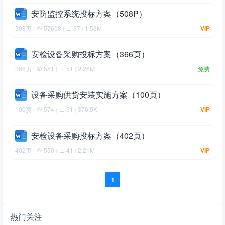
安防监控系统投标方案（508P）
508页
57608
37
1.53M
VIP
|
|
|
安检设备采购投标方案（366页）
366页
551
51
2.26M
免费
|
|
|
设备采购供货安装实施方案（100页）
100页
574
31
376.5K
VIP
|
|
|
安检设备采购投标方案（402页）
402页
550
41
2.21M
VIP
|
|
|
1
热门关注