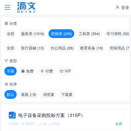
登录
分类
全部
服务类 (1316)
货物类 (206)
工程类 (354)
学习资料 (52)
全部
医疗器械 (13)
办公用品 (28)
教育装备 (16)
劳保用品 (7)
类型
不限
免费
付费
VIP
排序
默认
最新上传
浏览量
下载量
电子设备采购投标方案（315P）
316页
65507
44
2.07M
免费
|
|
|