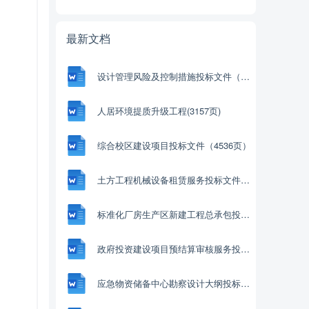
最新文档
设计管理风险及控制措施投标文件（4013页）
人居环境提质升级工程(3157页)
综合校区建设项目投标文件（4536页）
土方工程机械设备租赁服务投标文件（3455页）
标准化厂房生产区新建工程总承包投标方案（830页）
政府投资建设项目预结算审核服务投标方案（1294页）
应急物资储备中心勘察设计大纲投标方案（2278页）