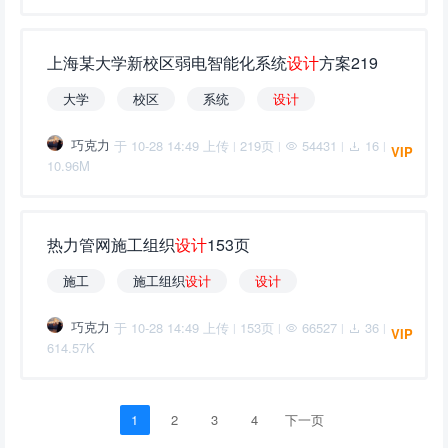
上海某大学新校区弱电智能化系统
设
计
方案219
大学
校区
系统
设
计
巧克力
于 10-28 14:49 上传
219页
54431
16
|
|
|
|
VIP
10.96M
热力管网施工组织
设
计
153页
施工
施工组织
设
计
设
计
巧克力
于 10-28 14:49 上传
153页
66527
36
|
|
|
|
VIP
614.57K
1
2
3
4
下一页