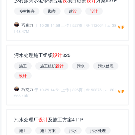
乡村振兴示范带综合建
设
项目勘察
设
计
方案527P
乡村振兴
勘察
建
设
设
计
巧克力
于 10-29 14:56 上传
527页
112064
38
|
|
|
VIP
48.47M
|
污水处理施工组织
设
计
325
施工
施工组织
设
计
污水
污水处理
设
计
巧克力
于 10-29 14:51 上传
325页
92875
20
|
|
|
|
VIP
565.19K
污水处理厂
设
计
及施工方案411P
施工
施工方案
污水
污水处理