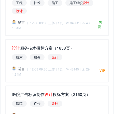
工程
技术
施工
施工组织
设
计
设
计
免
诺言
于 12-03 09:30 上传
1页
84962
48
|
|
|
|
费
1.34M
设
计
服务技术投标方案（1858页）
技术
服务
设
计
诺言
于 12-03 09:30 上传
1页
43145
29
|
|
|
|
VIP
1.34M
医院广告标识制作
设
计
投标方案（2160页）
医院
广告
设
计