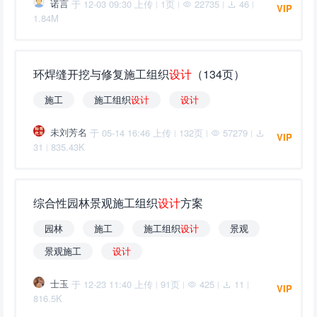
诺言
于 12-03 09:30 上传
1页
22735
46
|
|
|
|
VIP
1.84M
环焊缝开挖与修复施工组织
设
计
（134页）
施工
施工组织
设
计
设
计
未刘芳名
于 05-14 16:46 上传
132页
57279
|
|
|
VIP
31
835.43K
|
综合性园林景观施工组织
设
计
方案
园林
施工
施工组织
设
计
景观
景观施工
设
计
士玉
于 12-23 11:40 上传
91页
425
11
|
|
|
|
VIP
816.5K