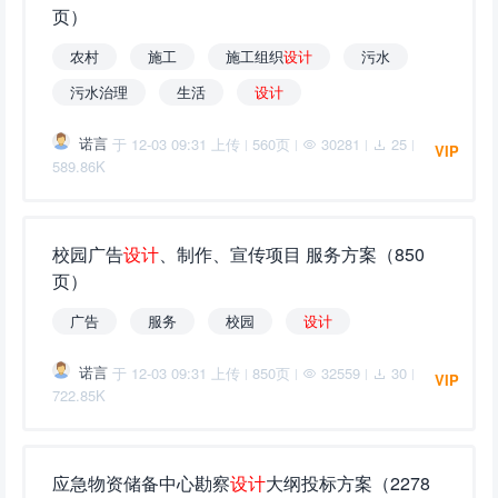
页）
农村
施工
施工组织
设
计
污水
污水治理
生活
设
计
诺言
于 12-03 09:31 上传
560页
30281
25
|
|
|
|
VIP
589.86K
校园广告
设
计
、制作、宣传项目 服务方案（850
页）
广告
服务
校园
设
计
诺言
于 12-03 09:31 上传
850页
32559
30
|
|
|
|
VIP
722.85K
应急物资储备中心勘察
设
计
大纲投标方案（2278