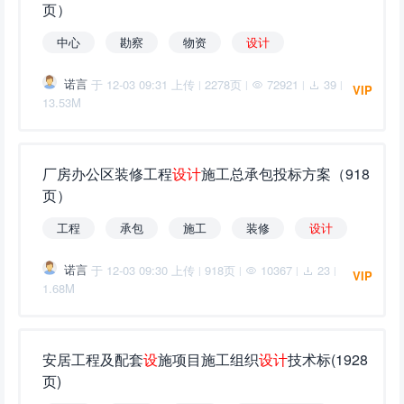
页）
中心
勘察
物资
设
计
诺言
于 12-03 09:31 上传
2278页
72921
39
|
|
|
|
VIP
13.53M
厂房办公区装修工程
设
计
施工总承包投标方案（918
页）
工程
承包
施工
装修
设
计
诺言
于 12-03 09:30 上传
918页
10367
23
|
|
|
|
VIP
1.68M
安居工程及配套
设
施项目施工组织
设
计
技术标(1928
页)