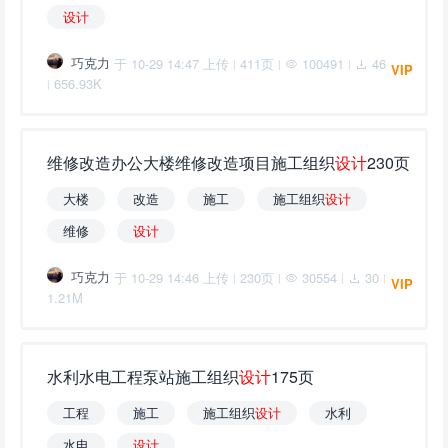
设
计
巧克力
于 10-29 14:47 上传
411页
100491
46
|
|
|
VIP
656.93K
|
维修改造办公大楼维修改造项目施工组织
设
计
230页
大楼
改造
施工
施工组织
设
计
维修
设
计
巧克力
于 10-29 14:46 上传
230页
30554
30
|
|
|
|
VIP
1.21M
水利水电工程泵站施工组织
设
计
175页
工程
施工
施工组织
设
计
水利
水电
设
计