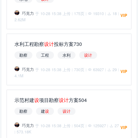
巧克力
于 10-28 15:38 上传
175页
19310
18
|
|
|
|
VIP
2.62M
水利工程勘察
设
计
投标方案730
勘察
工程
水利
设
计
巧克力
于 10-28 15:38 上传
730页
63927
29
|
|
|
|
VIP
4.1M
示范村建
设
项目勘察
设
计
方案504
勘察
建
设
设
计
巧克力
于 10-28 15:38 上传
504页
125927
27
|
|
|
VIP
573.18K
|