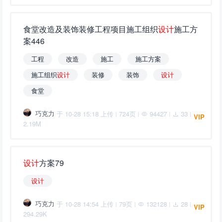
食堂改造及装饰装修工程项目施工组织
设
计
施工方
案446
工程
改造
施工
施工方案
施工组织
设
计
装修
装饰
设
计
食堂
巧克力
于 10-28 15:18 上传
724页
94427
33
|
|
|
|
VIP
2.19M
设
计
方案79
设
计
巧克力
于 10-28 14:54 上传
79页
132128
28
|
|
|
|
VIP
294.29K