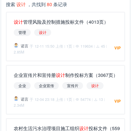
搜索
设计
，共找到
80
条记录
设
计
管理风险及控制措施投标文件（4013页）
管理
设
计
诺言
于 12-11 15:50 上传
1页
119634
45
|
|
|
|
VIP
2.85M
企业宣传片和宣传册
设
计
制作投标方案（3067页）
企业
企业宣传
宣传片
设
计
诺言
于 12-04 23:18 上传
1页
54774
13
|
|
|
|
VIP
2.34M
农村生活污水治理项目施工组织
设
计
投标文件（559