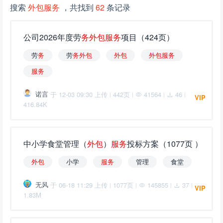
搜索
外包服务
，共找到
62
条记录
公司2026年度劳
务
外
包
服
务
项目（424页）
劳
务
劳
务
外
包
外
包
外
包
服
务
服
务
诺言
于 12-03 09:30 上传
442页
41564
46
|
|
|
|
VIP
416.84K
中小学食堂管理（
外
包
）
服
务
投标方案（1077页 ）
外
包
小学
服
务
管理
食堂
无风
于 06-18 11:29 上传
1077页
145855
37
|
|
|
|
VIP
1.83M