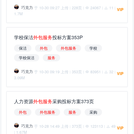
巧克力
于 10-30 09:27 上传
228页
24067
11
|
|
|
|
VIP
1.7M
学校保洁
外
包
服
务
投标方案353P
保洁
外
包
外
包
服
务
学校
学校保洁
服
务
巧克力
于 10-30 09:19 上传
353页
83951
32
|
|
|
|
VIP
3.09M
人力资源
外
包
服
务
采购投标方案373页
外
包
外
包
服
务
服
务
采购
巧克力
于 10-28 14:49 上传
373页
123113
49
|
|
|
VIP
1.67M
|