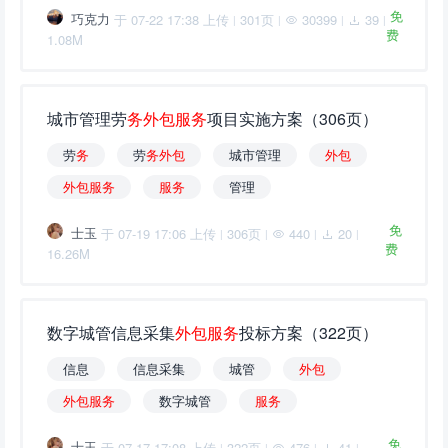
免
巧克力
于 07-22 17:38 上传
301页
30399
39
|
|
|
|
费
1.08M
城市管理劳
务
外
包
服
务
项目实施方案（306页）
劳
务
劳
务
外
包
城市管理
外
包
外
包
服
务
服
务
管理
免
士玉
于 07-19 17:06 上传
306页
440
20
|
|
|
|
费
16.26M
数字城管信息采集
外
包
服
务
投标方案（322页）
信息
信息采集
城管
外
包
外
包
服
务
数字城管
服
务
免
士玉
于 07-17 17:08 上传
322页
476
41
|
|
|
|