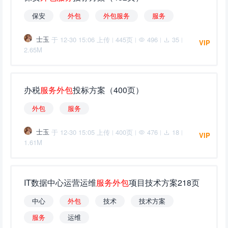
保安
外
包
外
包
服
务
服
务
士玉
于 12-30 15:06 上传
445页
496
35
|
|
|
|
VIP
2.65M
办税
服
务
外
包
投标方案（400页）
外
包
服
务
士玉
于 12-30 15:05 上传
400页
476
18
|
|
|
|
VIP
1.61M
IT数据中心运营运维
服
务
外
包
项目技术方案218页
中心
外
包
技术
技术方案
服
务
运维