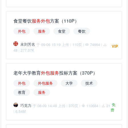
食堂餐饮
服
务
外
包
方案（110P）
外
包
服
务
食堂
餐饮
未刘芳名
于 09-06 15:19 上传
110页
74664
|
|
|
VIP
48
277.37K
|
老年大学教育
外
包
服
务
投标方案（370P）
外
包
外
包
服
务
大学
技术
教育
服
务
免
巧克力
于 08-09 14:49 上传
370页
110684
21
|
|
|
费
6.54M
|