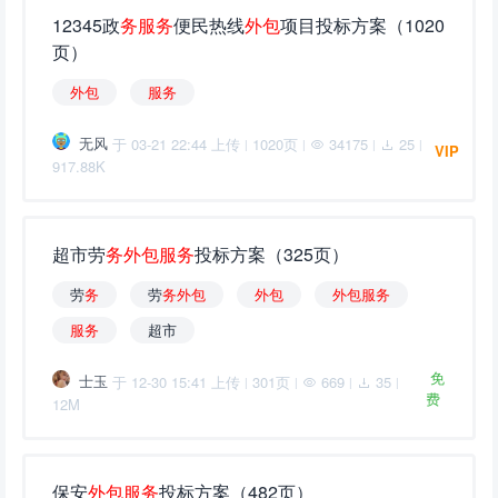
12345政
务
服
务
便民热线
外
包
项目投标方案（1020
页）
外
包
服
务
无风
于 03-21 22:44 上传
1020页
34175
25
|
|
|
|
VIP
917.88K
超市劳
务
外
包
服
务
投标方案（325页）
劳
务
劳
务
外
包
外
包
外
包
服
务
服
务
超市
免
士玉
于 12-30 15:41 上传
301页
669
35
|
|
|
|
费
12M
保安
外
包
服
务
投标方案（482页）