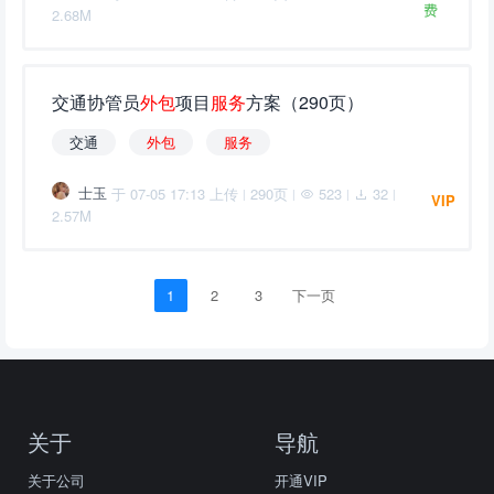
费
2.68M
交通协管员
外
包
项目
服
务
方案（290页）
交通
外
包
服
务
士玉
于 07-05 17:13 上传
290页
523
32
|
|
|
|
VIP
2.57M
1
2
3
下一页
关于
导航
关于公司
开通VIP