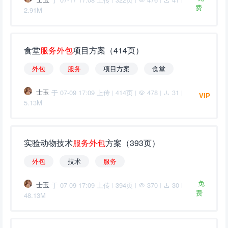
费
2.91M
食堂
服
务
外
包
项目方案（414页）
外
包
服
务
项目方案
食堂
士玉
于 07-09 17:09 上传
414页
478
31
|
|
|
|
VIP
5.13M
实验动物技术
服
务
外
包
方案（393页）
外
包
技术
服
务
免
士玉
于 07-09 17:09 上传
394页
370
30
|
|
|
|
费
48.13M