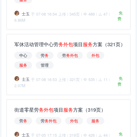
免
士玉
于 07-08 16:54 上传
345页
486
47
|
|
|
|
费
6.86M
军休活动管理中心劳
务
外
包
项目
服
务
方案（321页）
中心
劳
务
劳
务
外
包
外
包
服
务
管理
免
士玉
于 07-08 16:53 上传
321页
535
11
|
|
|
|
费
2.07M
街道零星劳
务
外
包
项目
服
务
方案（319页）
劳
务
劳
务
外
包
外
包
服
务
免
士玉
于 07-05 17:15 上传
319页
426
44
|
|
|
|