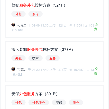
驾驶
服
务
外
包
投标方案（321P）
外
包
服
务
免
巧克力
于 08-09 13:30 上传
321页
41369
16
|
|
|
|
费
916.16K
搬运装卸
服
务
外
包
投标方案（378P）
外
包
技术
服
务
免
巧克力
于 07-22 17:40 上传
378页
160887
43
|
|
|
费
5.46M
|
安保
外
包
服
务
方案（301P）
外
包
外
包
服
务
安保
服
务