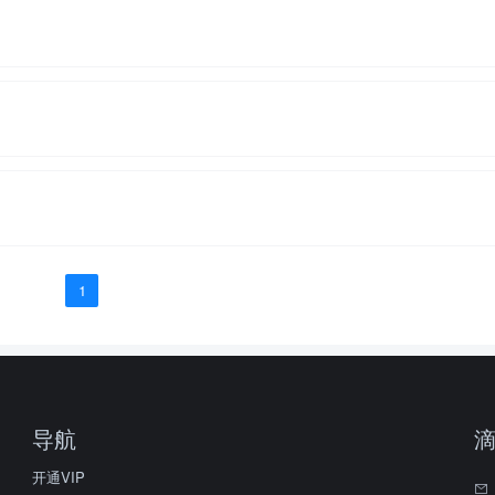
1
导航
开通VIP