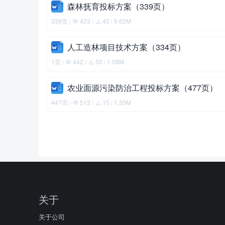
森林抚育投标方案（339页）
339页
423
45
9.62M
|
|
|
人工造林项目技术方案（334页）
1页
442
50
1.08M
|
|
|
农业面源污染防治工程投标方案（477页）
447页
513
15
1.35M
|
|
|
关于
关于公司