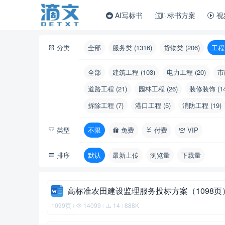
AI写标书
标书方案
视
分类
全部
服务类 (1316)
货物类 (206)
工程类
全部
建筑工程 (103)
电力工程 (20)
市
道路工程 (21)
园林工程 (26)
装修装饰 (14
拆除工程 (7)
港口工程 (5)
消防工程 (19)
类型
不限
免费
付费
VIP
排序
默认
最新上传
浏览量
下载量
高标准农田建设监理服务投标方案（1098页
1099页
14099
14
888K
|
|
|