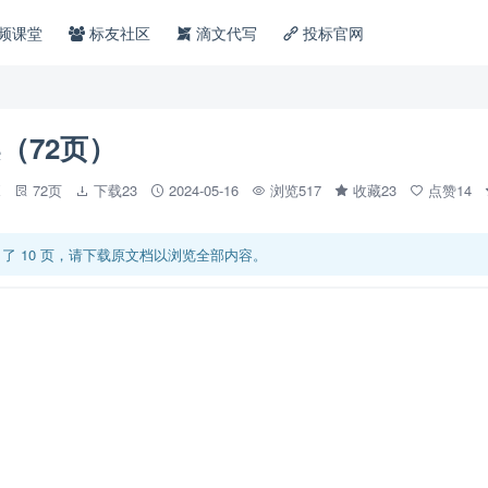
频课堂
标友社区
滴文代写
投标官网
（72页）
X
72页
下载23
2024-05-16
浏览517
收藏23
点赞14
了 10 页，请下载原文档以浏览全部内容。