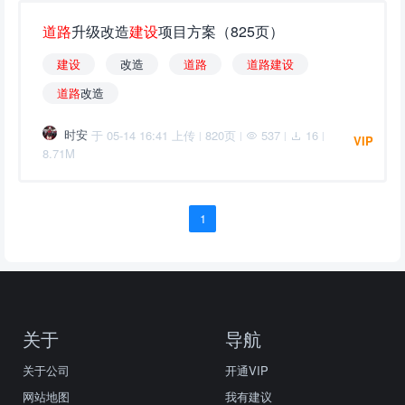
道
路
升级改造
建
设
项目方案（825页）
建
设
改造
道
路
道
路
建
设
道
路
改造
时安
于 05-14 16:41 上传
820页
537
16
|
|
|
|
VIP
8.71M
1
关于
导航
关于公司
开通VIP
网站地图
我有建议