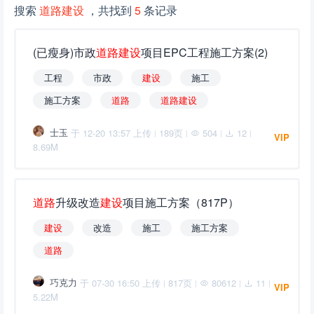
搜索
道路建设
，共找到
5
条记录
(已瘦身)市政
道
路
建
设
项目EPC工程施工方案(2)
工程
市政
建
设
施工
施工方案
道
路
道
路
建
设
士玉
于 12-20 13:57 上传
189页
504
12
|
|
|
|
VIP
8.69M
道
路
升级改造
建
设
项目施工方案（817P）
建
设
改造
施工
施工方案
道
路
巧克力
于 07-30 16:50 上传
817页
80612
11
|
|
|
|
VIP
5.22M