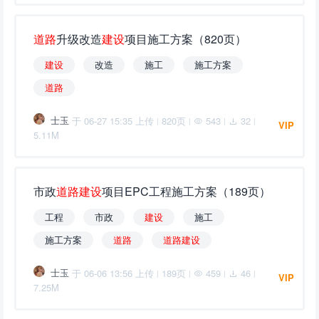
道
路
升级改造
建
设
项目施工方案（820页）
建
设
改造
施工
施工方案
道
路
士玉
于 06-27 15:35 上传
820页
543
32
|
|
|
|
VIP
5.11M
市政
道
路
建
设
项目EPC工程施工方案（189页）
工程
市政
建
设
施工
施工方案
道
路
道
路
建
设
士玉
于 06-06 13:56 上传
189页
459
46
|
|
|
|
VIP
7.25M