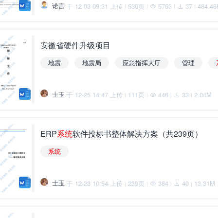
诺言
于 12-03 09:31 上传
530页
5763
37
484.46
|
|
|
|
安徽省硬件升级项目
地震
地震局
应急指挥大厅
管理
士玉
于 12-25 14:47 上传
111页
446
33
2.04M
|
|
|
|
ERP
系
统
软件投标书整体解决方案（共239页）
系
统
士玉
于 12-23 10:54 上传
239页
384
40
13.31M
|
|
|
|