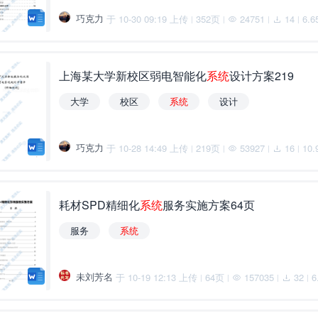
巧克力
于 10-30 09:19 上传
352页
24751
14
6.6
|
|
|
|
上海某大学新校区弱电智能化
系
统
设计方案219
大学
校区
系
统
设计
巧克力
于 10-28 14:49 上传
219页
53927
16
10.
|
|
|
|
耗材SPD精细化
系
统
服务实施方案64页
服务
系
统
未刘芳名
于 10-19 12:13 上传
64页
157035
32
6
|
|
|
|