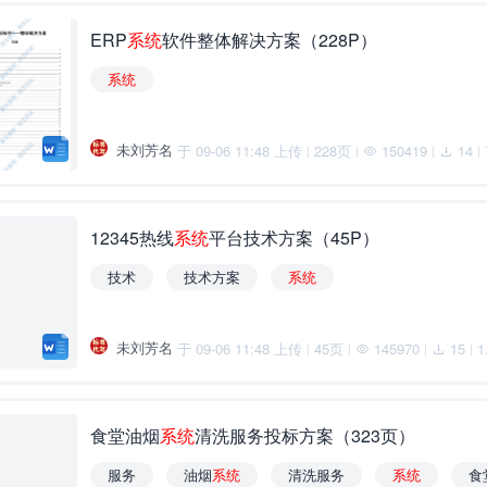
ERP
系
统
软件整体解决方案（228P）
系
统
未刘芳名
于 09-06 11:48 上传
228页
150419
14
|
|
|
|
12345热线
系
统
平台技术方案（45P）
技术
技术方案
系
统
未刘芳名
于 09-06 11:48 上传
45页
145970
15
1
|
|
|
|
食堂油烟
系
统
清洗服务投标方案（323页）
服务
油烟
系
统
清洗服务
系
统
食