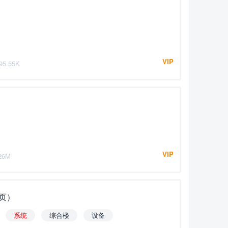
VIP
95.55K
VIP
26M
8页）
系
统
综合楼
设备