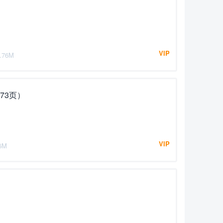
VIP
.76M
73页）
VIP
6M