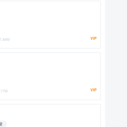
VIP
7.84M
VIP
.77M
堂