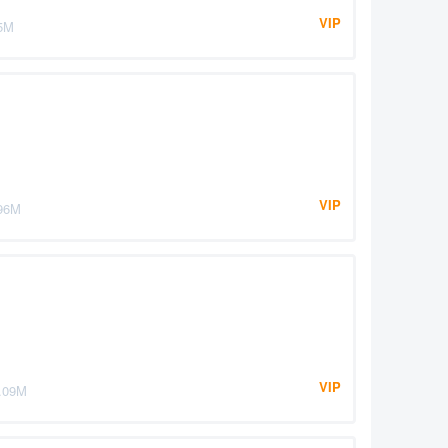
VIP
5M
VIP
96M
VIP
.09M