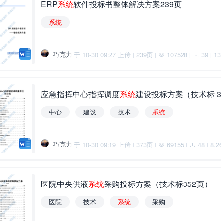
ERP
系
统
软件投标书整体解决方案239页
系
统
巧克力
于 10-30 09:27 上传
239页
107528
39
13
|
|
|
|
应急指挥中心指挥调度
系
统
建设投标方案（技术标 3
中心
建设
技术
系
统
巧克力
于 10-30 09:19 上传
373页
69155
48
8.2
|
|
|
|
医院中央供液
系
统
采购投标方案（技术标352页）
医院
技术
系
统
采购