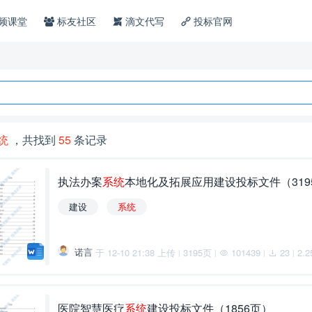
频课堂
标友社区
滴文代写
投标官网
统
，共找到
55
条记录
执法办案
系
统
本地化及拓展应用建设投标文件（319
建设
系
统
诺言
于 12-10 21:38 上传
3195页
101439
23
2.
|
|
|
|
医院智慧医疗
系
统
建设投标文件（1856页）