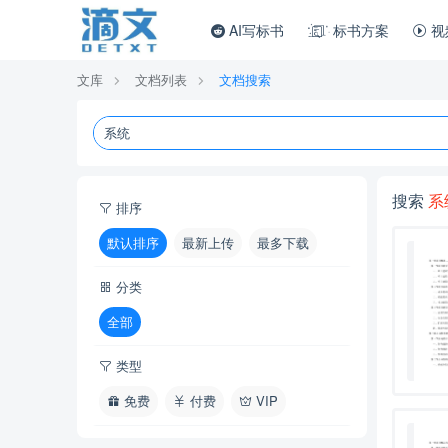
AI写标书
标书方案
视
文库
文档列表
文档搜索
搜索
系
排序
默认排序
最新上传
最多下载
分类
全部
类型
免费
付费
VIP