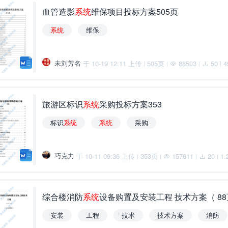
血管造影
系
统
维保项目投标方案505页
系
统
维保
未刘芳名
于 10-19 12:11 上传
505页
88503
50
4
|
|
|
|
旅游区标识
系
统
采购投标方案353
标识
系
统
系
统
采购
巧克力
于 10-11 09:36 上传
353页
157611
20
1.
|
|
|
|
综合楼消防
系
统
设备购置及安装工程 技术方案（ 8
安装
工程
技术
技术方案
消防