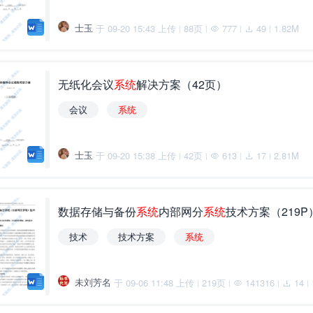
士玉
于 09-20 15:43 上传
88页
777
49
1.82M
|
|
|
|
无纸化会议
系
统
解决方案（42页）
会议
系
统
士玉
于 09-20 15:38 上传
42页
613
17
2.81M
|
|
|
|
数据存储与备份
系
统
内部网分
系
统
技术方案（219P
技术
技术方案
系
统
未刘芳名
于 09-06 11:48 上传
219页
141316
14
|
|
|
|