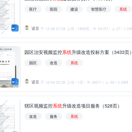
医疗
医院
建设
智慧医疗
系
统
诺言
于 12-08 21:34 上传
1856页
53137
27
1.2
|
|
|
|
园区治安视频监控
系
统
升级改造投标方案（3433页
园区
改造
系
统
诺言
于 12-04 23:36 上传
1页
28271
50
2.59M
|
|
|
|
辖区视频监控
系
统
升级改造项目服务（528页）
改造
服务
系
统