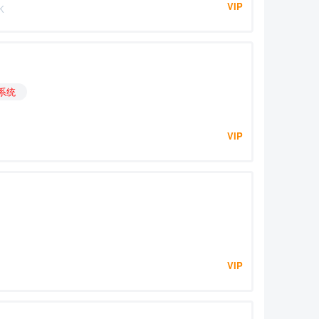
VIP
K
系
统
VIP
VIP