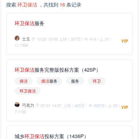
搜索
环卫保洁
，共找到
16
条记录
环
卫
保
洁
服务
士玉
于 12-20 15:09 上传
357页
414
31
|
|
|
|
VIP
11.75M
环
卫
保
洁
服务完整版投标方案（425P）
保
洁
保
洁
服务
服务
环
卫
环
卫
保
洁
巧克力
于 07-31 14:57 上传
425页
92879
23
|
|
|
|
VIP
7.11M
城乡
环
卫
保
洁
投标方案（1436P）