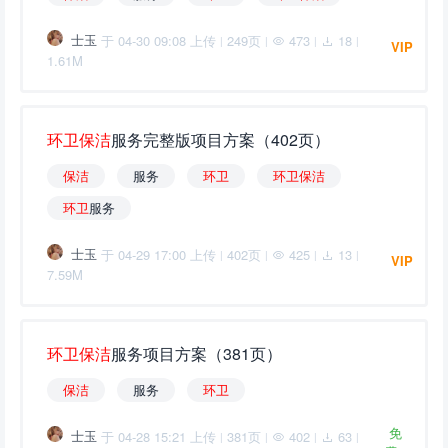
士玉
于 04-30 09:08 上传
249页
473
18
|
|
|
|
VIP
1.61M
环
卫
保
洁
服务完整版项目方案（402页）
保
洁
服务
环
卫
环
卫
保
洁
环
卫
服务
士玉
于 04-29 17:00 上传
402页
425
13
|
|
|
|
VIP
7.59M
环
卫
保
洁
服务项目方案（381页）
保
洁
服务
环
卫
免
士玉
于 04-28 15:21 上传
381页
402
63
|
|
|
|