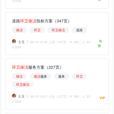
9.55M
道路
环
卫
保
洁
投标方案（347页）
保
洁
环
卫
环
卫
保
洁
道路
免
士玉
于 06-19 10:46 上传
347页
385
44
|
|
|
|
费
9.55M
环
卫
保
洁
服务方案（227页）
保
洁
保
洁
服务
服务
环
卫
环
卫
保
洁
士玉
于 06-18 16:57 上传
227页
366
33
|
|
|
|
VIP
2.05M