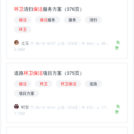
环
卫
清扫
保
洁
服务方案（376页）
保
洁
保
洁
服务
服务
清扫
环
卫
免
士玉
于 06-18 16:57 上传
376页
444
48
|
|
|
|
费
4.09M
道路
环
卫
保
洁
项目方案（375页）
保
洁
环
卫
环
卫
保
洁
道路
项目方案
免
时安
于 05-14 16:41 上传
374页
472
17
|
|
|
|
费
7.73M