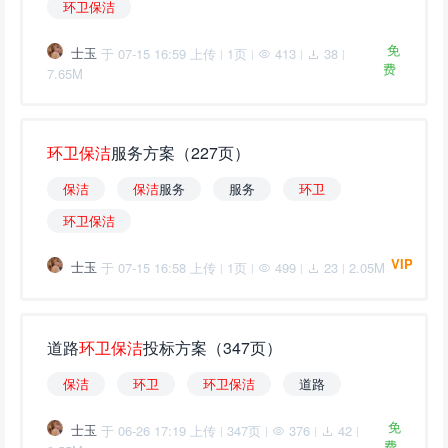
环
卫
保
洁
免
士玉
于 07-15 16:59 上传
1页
413
38
|
|
|
|
费
7.65M
环
卫
保
洁
服务方案（227页）
保
洁
保
洁
服务
服务
环
卫
环
卫
保
洁
VIP
士玉
于 07-15 16:58 上传
1页
499
23
2.05M
|
|
|
|
道路
环
卫
保
洁
投标方案（347页）
保
洁
环
卫
环
卫
保
洁
道路
免
士玉
于 06-26 17:19 上传
347页
376
42
|
|
|
|
费