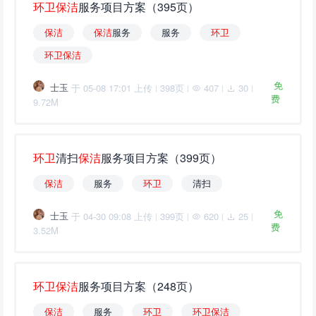
环
卫
保
洁
服务项目方案（395页）
保
洁
保
洁
服务
服务
环
卫
环
卫
保
洁
免
士玉
于 05-08 17:01 上传
398页
407
30
|
|
|
|
费
9.72M
环
卫
清扫
保
洁
服务项目方案（399页）
保
洁
服务
环
卫
清扫
免
士玉
于 04-30 09:08 上传
399页
620
25
|
|
|
|
费
3.52M
环
卫
保
洁
服务项目方案（248页）
保
洁
服务
环
卫
环
卫
保
洁