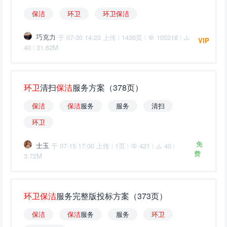
保
洁
环
卫
环
卫
保
洁
巧克力
于 07-30 14:23 上传
1436页
105218
|
|
|
VIP
40
31.62M
|
环
卫
清扫
保
洁
服务方案（378页）
保
洁
保
洁
服务
服务
清扫
环
卫
免
士玉
于 07-15 17:00 上传
1页
421
40
|
|
|
|
费
3.72M
环
卫
保
洁
服务完整版投标方案（373页）
保
洁
保
洁
服务
服务
环
卫