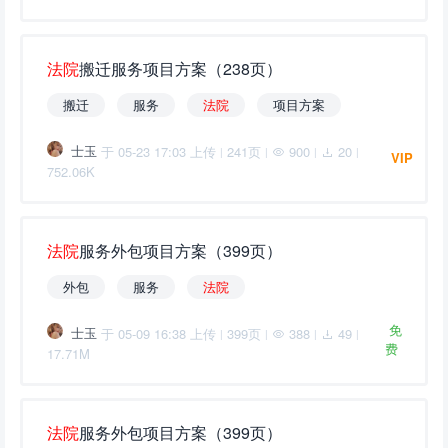
法
院
搬迁服务项目方案（238页）
搬迁
服务
法
院
项目方案
士玉
于 05-23 17:03 上传
241页
900
20
|
|
|
|
VIP
752.06K
法
院
服务外包项目方案（399页）
外包
服务
法
院
免
士玉
于 05-09 16:38 上传
399页
388
49
|
|
|
|
费
17.71M
法
院
服务外包项目方案（399页）