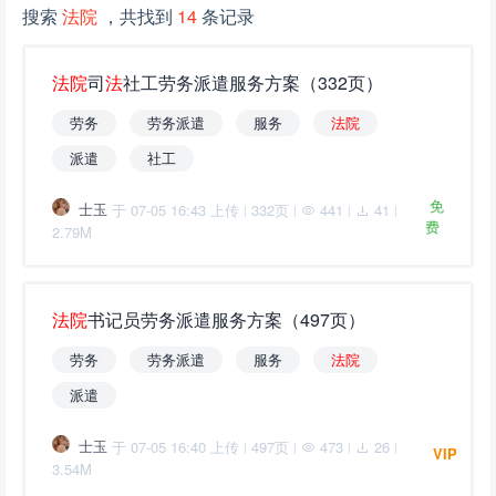
搜索
法院
，共找到
14
条记录
法
院
司
法
社工劳务派遣服务方案（332页）
劳务
劳务派遣
服务
法
院
派遣
社工
免
士玉
于 07-05 16:43 上传
332页
441
41
|
|
|
|
费
2.79M
法
院
书记员劳务派遣服务方案（497页）
劳务
劳务派遣
服务
法
院
派遣
士玉
于 07-05 16:40 上传
497页
473
26
|
|
|
|
VIP
3.54M