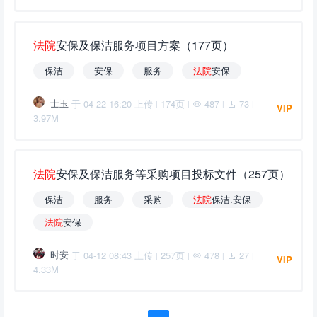
法
院
安保及保洁服务项目方案（177页）
保洁
安保
服务
法
院
安保
士玉
于 04-22 16:20 上传
174页
487
73
|
|
|
|
VIP
3.97M
法
院
安保及保洁服务等采购项目投标文件（257页）
保洁
服务
采购
法
院
保洁.安保
法
院
安保
时安
于 04-12 08:43 上传
257页
478
27
|
|
|
|
VIP
4.33M