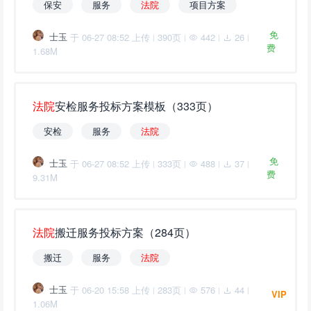
保安
服务
法
院
项目方案
免
士玉
于 06-27 08:52 上传
390页
442
26
|
|
|
|
费
1.68M
法
院
安检服务投标方案模板（333页）
安检
服务
法
院
免
士玉
于 06-27 08:52 上传
333页
488
37
|
|
|
|
费
9.31M
法
院
搬迁服务投标方案（284页）
搬迁
服务
法
院
士玉
于 06-20 15:58 上传
283页
576
44
|
|
|
|
VIP
1.06M