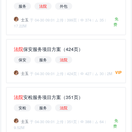
服务
法
院
外包
免
士玉
于 04-30 09:01 上传
399页
374
35
|
|
|
|
费
17.22M
法
院
保安服务项目方案（424页）
保安
服务
法
院
VIP
士玉
于 04-30 09:01 上传
424页
427
30
2M
|
|
|
|
法
院
安检服务项目方案（351页）
安检
服务
法
院
免
士玉
于 04-30 09:01 上传
351页
388
64
|
|
|
|
费
9.52M