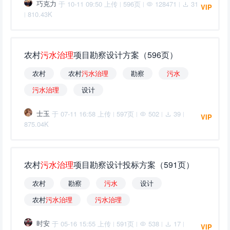
巧克力
于 10-11 09:50 上传
596页
128471
31
|
|
|
VIP
810.43K
|
农村
污
水
治
理
项目勘察设计方案（596页）
农村
农村
污
水
治
理
勘察
污
水
污
水
治
理
设计
士玉
于 07-11 16:58 上传
597页
502
39
|
|
|
|
VIP
875.04K
农村
污
水
治
理
项目勘察设计投标方案（591页）
农村
勘察
污
水
设计
农村
污
水
治
理
污
水
治
理
时安
于 05-16 15:55 上传
591页
538
17
|
|
|
|
VIP