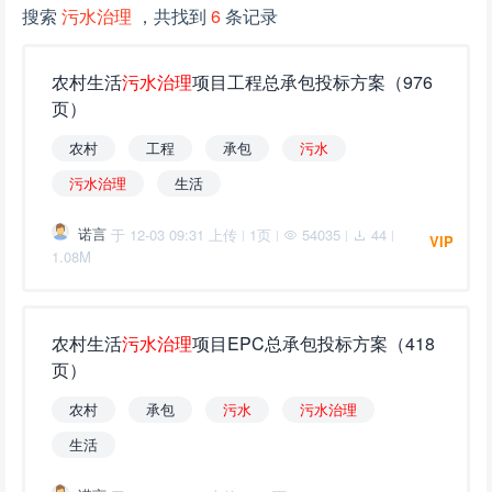
搜索
污水治理
，共找到
6
条记录
农村生活
污
水
治
理
项目工程总承包投标方案（976
页）
农村
工程
承包
污
水
污
水
治
理
生活
诺言
于 12-03 09:31 上传
1页
54035
44
|
|
|
|
VIP
1.08M
农村生活
污
水
治
理
项目EPC总承包投标方案（418
页）
农村
承包
污
水
污
水
治
理
生活