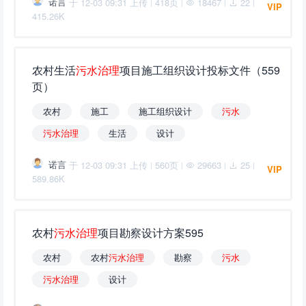
诺言
于 12-03 09:31 上传
418页
18467
22
|
|
|
|
VIP
415.26K
农村生活
污
水
治
理
项目施工组织设计投标文件（559
页）
农村
施工
施工组织设计
污
水
污
水
治
理
生活
设计
诺言
于 12-03 09:31 上传
560页
29663
25
|
|
|
|
VIP
589.86K
农村
污
水
治
理
项目勘察设计方案595
农村
农村
污
水
治
理
勘察
污
水
污
水
治
理
设计