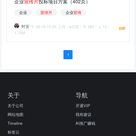
企业
宣
传
片
投标项目方案（402页）
企业
宣
传
片
企业
宣
传
时安
于 05-16 15:55 上传
402页
585
13
|
|
|
|
VIP
1.75M
1
关于
导航
关于公司
开通VIP
网站地图
我有建议
Timeline
AI推广赚钱
标签云