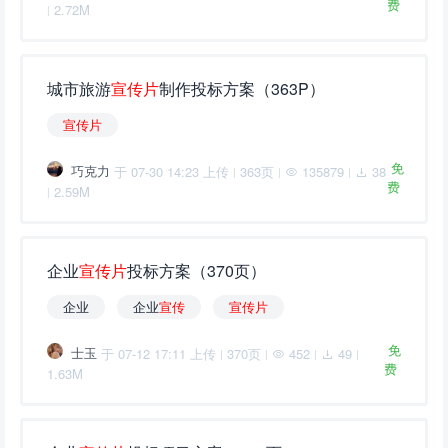
费
2.72M
|
城市旅游
宣
传
片
制作投标方案（363P）
宣
传
片
免
巧克力
于 07-30 14:23 上传
363页
135879
38
|
|
|
费
2.59M
|
企业
宣
传
片
投标方案（370页）
企业
企业
宣
传
宣
传
片
免
士玉
于 07-12 17:11 上传
370页
452
49
|
|
|
|
费
1.63M