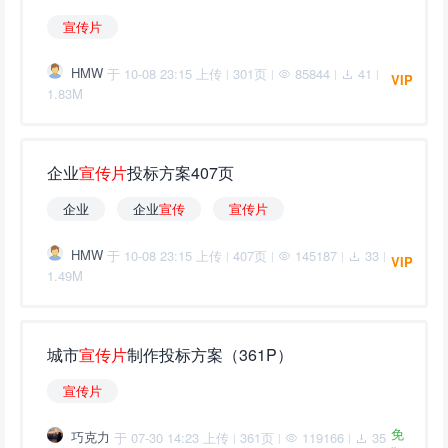
宣
传
片
HMW
于 10-08 23:15 上传
301页
85844
41
|
|
|
|
VIP
1.83M
企业
宣
传
片
投标方案407页
企业
企业
宣
传
宣
传
片
HMW
于 10-08 23:15 上传
407页
145187
33
|
|
|
|
VIP
1.49M
城市
宣
传
片
制作投标方案（361P）
宣
传
片
免
巧克力
于 07-30 14:23 上传
361页
119166
35
|
|
|