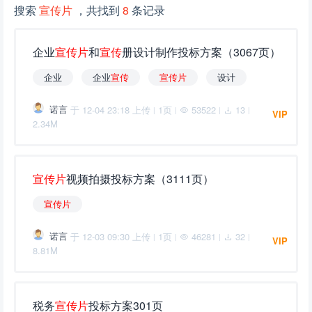
搜索
宣传片
，共找到
8
条记录
企业
宣
传
片
和
宣
传
册设计制作投标方案（3067页）
企业
企业
宣
传
宣
传
片
设计
诺言
于 12-04 23:18 上传
1页
53522
13
|
|
|
|
VIP
2.34M
宣
传
片
视频拍摄投标方案（3111页）
宣
传
片
诺言
于 12-03 09:30 上传
1页
46281
32
|
|
|
|
VIP
8.81M
税务
宣
传
片
投标方案301页