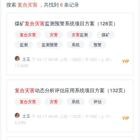
搜索
复合灾害
，共找到
6
条记录
煤矿
复
合
灾
害
监测预警系统项目方案（128页）
复
合
灾
害
灾
害
灾
害
监测
煤矿
监测
监测预警
系统
预警
士玉
于 04-17 09:48 上传
128页
520
22
|
|
|
|
VIP
17.94M
复
合
灾
害
动态分析评估应用系统项目方案（132页）
复
合
灾
害
灾
害
系统
评估
士玉
于 04-17 09:46 上传
132页
636
71
|
|
|
|
VIP
6.23M