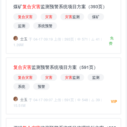
煤矿
复
合
灾
害
监测预警系统项目方案（393页）
复
合
灾
害
灾
害
灾
害
监测
煤矿
监测
系统预警
免
士玉
于 04-17 09:19 上传
393页
571
41
|
|
|
|
费
1.39M
复
合
灾
害
监测预警系统项目方案（591页）
复
合
灾
害
灾
害
灾
害
监测
监测
系统
预警
士玉
于 04-17 09:07 上传
591页
548
39
|
|
|
|
VIP
15.51M