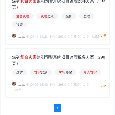
煤矿
复
合
灾
害
监测预警系统项目监理投标方案（293
页）
复
合
灾
害
灾
害
监测
煤矿
监理
预警
VIP
士玉
于 04-11 11:23 上传
293页
519
0
1.8M
|
|
|
|
煤矿
复
合
灾
害
监测预警系统项目监理服务方案（298
页）
煤矿
灾
害
监测
灾
害
预警
复
合
灾
害
士玉
于 04-09 15:46 上传
298页
535
0
|
|
|
|
VIP
1.01M
1