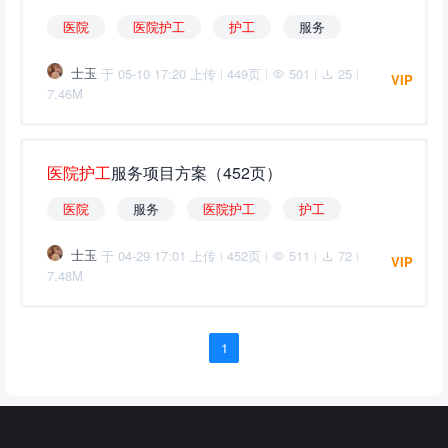
医
院
医
院
护
工
护
工
服务
士玉
于 05-10 17:20 上传
449页
501
25
|
|
|
|
VIP
7.46M
医
院
护
工
服务项目方案（452页）
医
院
服务
医
院
护
工
护
工
士玉
于 04-29 17:01 上传
452页
511
72
|
|
|
|
VIP
7.48M
1