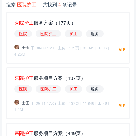
搜索
医院护工
，共找到
4
条记录
医
院
护
工
服务方案（177页）
医
院
医
院
护
工
护
工
服务
士玉
于 08-08 16:15 上传
175页
393
36
|
|
|
|
VIP
4.25M
医
院
护
工
服务项目方案（137页）
医
院
医
院
护
工
护
工
服务
士玉
于 05-11 17:08 上传
137页
849
46
|
|
|
|
VIP
1.1M
医
院
护
工
服务项目方案（449页）