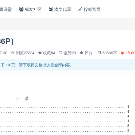
频课堂
标友社区
滴文代写
投标官网
6P）
07-30
浏览27224
收藏84
点赞29
评分-
60606字
15.0
了 10 页，请下载原文档以浏览全部内容。