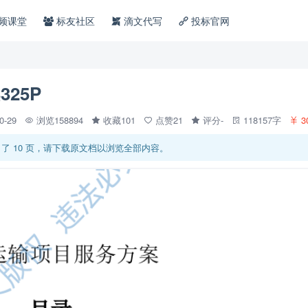
频课堂
标友社区
滴文代写
投标官网
25P
10-29
浏览158894
收藏101
点赞21
评分-
118157字
3
了 10 页，请下载原文档以浏览全部内容。