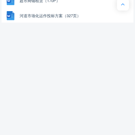
超市商铺租赁（170P）
加入资源篮
下载
收藏
喜欢
河道市场化运作投标方案（327页）
中小学食堂托管项目方案（413页）
消防控制室值班服务投标方案（321页）
综合管理服务方案（39页）
关于
导航
关于公司
开通VIP
网站地图
我有建议
Timeline
AI推广赚钱