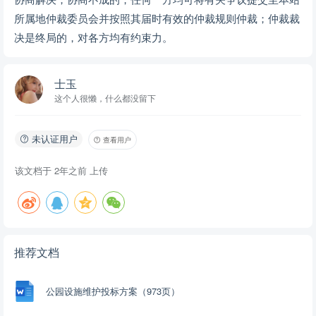
单 36 6、中餐服务方案与基本餐一周示范菜单 38 7、面食出品计划
所属地仲裁委员会并按照其届时有效的仲裁规则仲裁；仲裁裁
43 8、明档烧腊出品计划 45 9、面包屋、饮品驿站出品计划 46 10、
决是终局的，对各方均有约束力。
少数民族餐出品与服务计划 47 11、菜品品种展示 50 12、经营方式
53 3 .5专业化水平建设 59 3.6诚信建设方案 66 3.7品牌建设 69 3.8制
士玉
度建设方案 71 3.9组织机构设置 102 3.10 质量保障措施 127 3.10.1
这个人很懒，什么都没留下
工作台账运行方案 128 3.10.2工作信息收集、反馈方案 129 3.11保密
措施 139 3.12食品安全管理方案 141 3.12.1 采购查验索证索票制度
141 3.12.2食品贮存管理制度 142 3.12.3粗加工与切配管理制度 143
未认证用户
查看用户
3.13食品卫生管理方案 145 3.13.1环境卫生管理方案 145 3.13.2防四
该文档于
2年之前
上传
害管理方案 148 3.13.3 餐厅环境管理方案 152 3.13.4卫生管理制度
170 3.13.4.2垃圾处理方案 176 3.13.4.3餐、厨具卫生管理控制 177
3.14食品质量控制制度 178 3.14.1 质量控制方案 178 3.14.2食品安全
管理制度 179 3.14.3食品安全监督制度 181 3.14.4食品保存方案 182
（ 1） 炉灶安全操作流程 191 （ 2 ） 蒸箱安全操作流程 192 （ 3 ）
推荐文档
电炸炉安全操作流程 193 （4） 微波炉安全操作流程 194 （ 5 ） 搅
拌机安全操作流程 195 （ 6 ） 绞肉机安全操作流程 196 （ 7 ） 食
公园设施维护投标方案（973页）
堂保温莱炉、饭桶、汤桶安全操作流程 197 （ 8 ） 榨汁机