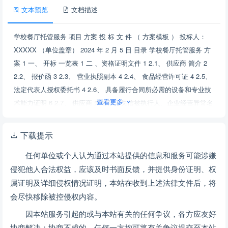
文本预览
文档描述
学校餐厅托管服务 项目 方案 投 标 文 件 （ 方案模板 ） 投标人：
XXXXX （单位盖章） 2024 年 2 月 5 日 目录 学校餐厅托管服务 方
案 1 一、 开标 一览表 1 二 、资格证明文件 1 2.1、 供应商 简介 2
2.2、 报价函 3 2.3、 营业执照副本 4 2.4、 食品经营许可证 4 2.5、
法定代表人授权委托书 4 2.6、 具备履行合同所必需的设备和专业技
查看更多
术能力证明 6 2.7、 供应商 未被列入失信被执行人、企业经营异常名
录、重大税收违法案件当事人名单 的承诺。 24 2.7.1 信用记录承诺
24 2.7 .2 未被列入 “ 失信被执行人 ”证明 截图 25 2.7 .3 未被列入 “
下载提示
企业经营异常名录 ”证明 截图 26 2.7 .4未被列入“重大税收违法案件
任何单位或个人认为通过本站提供的信息和服务可能涉嫌
当事人名单”证明 截图 26 三、技术部分 27 3.1项目概况 27 3.2服务
侵犯他人合法权益，应该及时书面反馈，并提供身份证明、权
理念 27 3.3整体设想及策划 29 3.3.1、整体设想 29 3.3.2、工作策划
属证明及详细侵权情况证明，本站在收到上述法律文件后，将
29 3.4工作计划内容 31 1、 整体设想 31 2、菜品研发支持方案 33
3、菜单的编制与审核管理 34 2. 根据伙食标准，确定菜单的品种，
会尽快移除被控侵权内容。
控制在成本允许范围内。 34 6. 安排1- 2款 可隔餐使用的后备菜防止
因本站服务引起的或与本站有关的任何争议，各方应友好
供餐不足。 34 4、菜单设计指导原则 35 5、早餐服务方案与示范菜
协商解决；协商不成的，任何一方均可将有关争议提交至本站