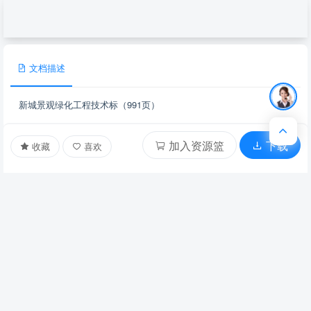
文档描述
新城景观绿化工程技术标（991页）
加入资源篮
下载
收藏
喜欢
下载提示
任何单位或个人认为通过本站提供的信息和服务可能涉嫌
侵犯他人合法权益，应该及时书面反馈，并提供身份证明、权
属证明及详细侵权情况证明，本站在收到上述法律文件后，将
会尽快移除被控侵权内容。
因本站服务引起的或与本站有关的任何争议，各方应友好
协商解决；协商不成的，任何一方均可将有关争议提交至本站
所属地仲裁委员会并按照其届时有效的仲裁规则仲裁；仲裁裁